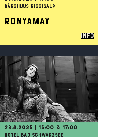
BÄRGHUUS RIGGISALP
RONYAMAY
Info
23.8.2025
| 15:00 & 17:00
HOTEL BAD SCHWARZSEE