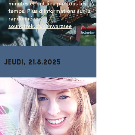
minutes
et ont lieu par tous les
temps. Plus d’informations sur la
randonnée :
soundtrek.ch/schwarzsee
Jeudi,
21.8.2025