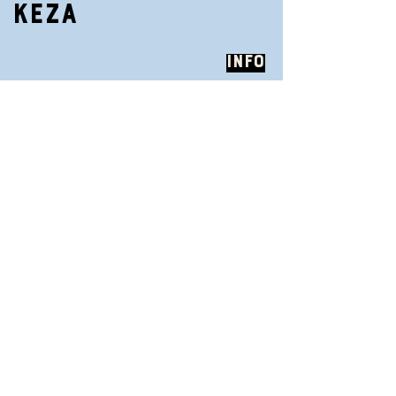
KEZA
Info
23.8.2025
| 13:00–14:30
TENT STAGE – LAC NOIR SCHWARZSEE
FESTIVAL